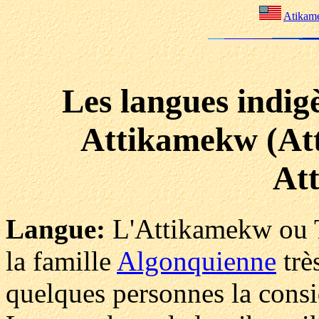
Atikame
Les langues indig
Attikamekw (At
At
Langue:
L'Attikamekw ou T
la famille
Algonquienne
trè
quelques personnes la consi